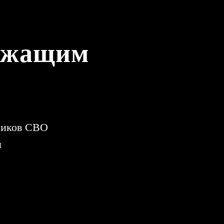
ужащим
ников СВО
м