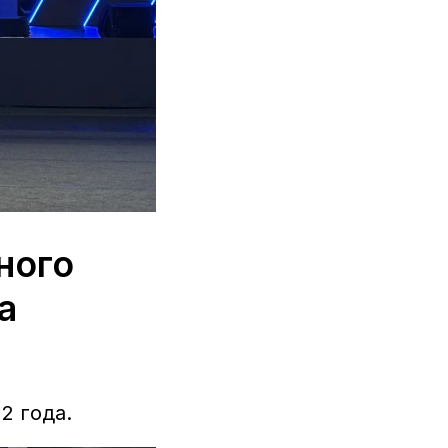
ного
а
2 года.